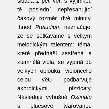
skládá z pěti vět, s výjimkou
té poslední nepřesahující
časový rozměr dvě minuty.
Ihned
Preludium
naznačuje,
že se setkáváme s velkým
melodickým talentem: téma,
které přednáší zastřená a
ztemnělá viola, se vypíná do
velkých oblouků, violoncello
celou větu podbarvuje
akordickými pizzicaty.
Následuje výbušné
Ostinato
s bluesově tvarovanou