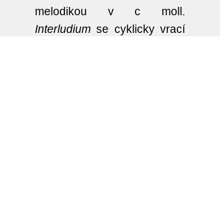
melodikou v c moll.
Interludium
se cyklicky vrací
k lyricky posmutnělé melodii
úvodní věty. Svébytnou aluzí
Ravelova
Bolera
je čtvrtá
věta s totožným názvem. Ta
si z díla francouzského mistra
vypůjčila pouze rytmickou
analogii, po harmonické a
melodické stránce přináší
svěží nápady, rytmicky
pregnantní pasáže a